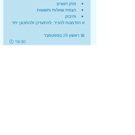
מתן דגשים
הצפת שאלות וחששות
וחיבוק
זו הזדמנות להכיר, להתעדכן ולהתכונן יחד.
📅 ראשון 29 בספטמבר
🕗 19:30
📍 לוקיישן: מועצה אזורית אשכול
מיקום: 
https://maps.app.goo.gl/15AEyVQfEF5
ZZ1ox7?g_st=iw
אנא אשרו הגעתכם ושמרו ביומן
** השתתפותכם משמעותית, אנא שלחו 
נציג מכל משפחה **
*מוזמנים להגיע עם בני/בנות זוג